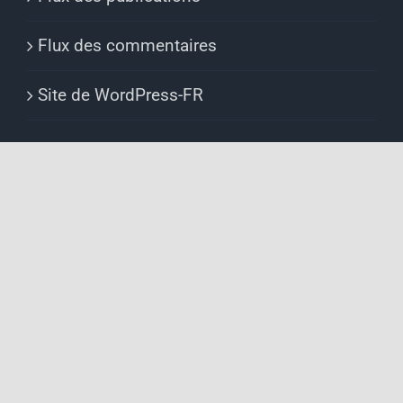
Flux des commentaires
Site de WordPress-FR
Copyright 2012 - 2020 |
Avada Website Builder
by
ThemeFusion
| All