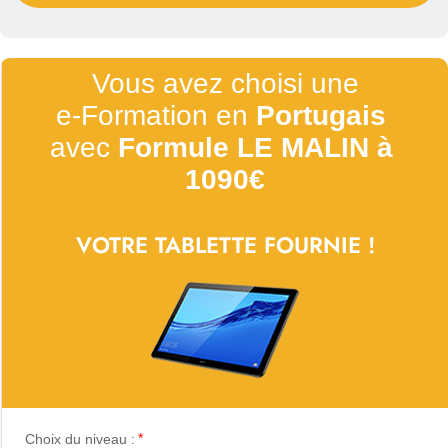
Vous avez choisi une
e-Formation en 
Portugais
avec 
Formule LE MALIN à 
1090€
VOTRE TABLETTE FOURNIE !
Choix du niveau :