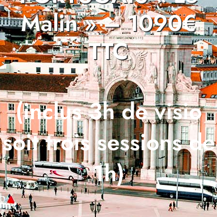
Malin » – 1090€
TTC
(inclus 3h de visio
soit trois sessions de
1h)